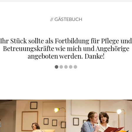
// GÄSTEBUCH
Dieser Abend war für mich wie die lange
hinausgeschobene Psychotherapie nach der
von mir geleisteten Pflege.
•
•
•
•
•